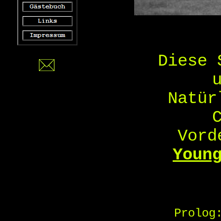
Diese 
Natür
Vord
Youn
Prolog