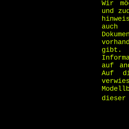
Wir mö
und zu
hinwei
auch
Dokume
vorhan
gibt.
Inform
auf an
Auf d
verwi
Modell
dieser